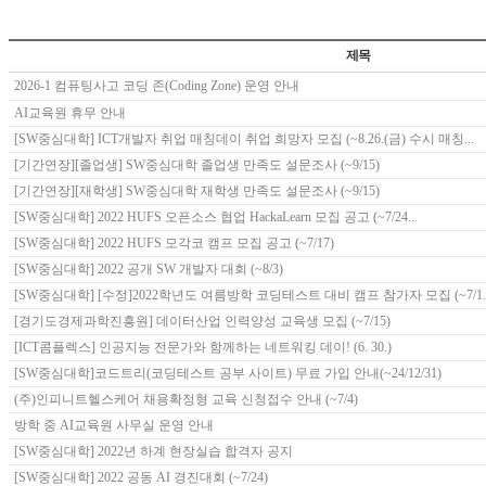
제목
2026-1 컴퓨팅사고 코딩 존(Coding Zone) 운영 안내
AI교육원 휴무 안내
[SW중심대학] ICT개발자 취업 매칭데이 취업 희망자 모집 (~8.26.(금) 수시 매칭...
[기간연장][졸업생] SW중심대학 졸업생 만족도 설문조사 (~9/15)
[기간연장][재학생] SW중심대학 재학생 만족도 설문조사 (~9/15)
[SW중심대학] 2022 HUFS 오픈소스 협업 HackaLearn 모집 공고 (~7/24...
[SW중심대학] 2022 HUFS 모각코 캠프 모집 공고 (~7/17)
[SW중심대학] 2022 공개 SW 개발자 대회 (~8/3)
[SW중심대학] [수정]2022학년도 여름방학 코딩테스트 대비 캠프 참가자 모집 (~7/1.
[경기도경제과학진흥원] 데이터산업 인력양성 교육생 모집 (~7/15)
[ICT콤플렉스] 인공지능 전문가와 함께하는 네트워킹 데이! (6. 30.)
[SW중심대학]코드트리(코딩테스트 공부 사이트) 무료 가입 안내(~24/12/31)
(주)인피니트헬스케어 채용확정형 교육 신청접수 안내 (~7/4)
방학 중 AI교육원 사무실 운영 안내
[SW중심대학] 2022년 하계 현장실습 합격자 공지
[SW중심대학] 2022 공동 AI 경진대회 (~7/24)