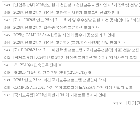
[산업통상부] 2026년도 한미 첨단분야 청년교류 지원사업 제5기 장학생 선발
949
2026학년도 2학기 영어권 교환/학석사연계 프로그램 선발자 안내
948
[7 ＋ 1]2026학년도 2학기 7＋1 학과 및 우수선발 관련 사전 공지(영어권 / 
947
2026학년도 2학기 일본/중국어권 교류학생 모집 안내
946
2025년 CAMPUS Asia-한중일 사업 체험수기 공모전 개최 안내
945
2026학년도 2학기 영어권 교류학생(교환/학석사연계) 선발 면접 안내
944
[7＋1] 2026-2학기 7＋1 파견학생 프로그램 - 국제교류선발(영어권) 선발 모
943
[국제교류팀] 2026학년도 2학기 영어권 교환학생/복수학위/학석사연계 모집
942
※ 12/31(수) 단축근무 안내 ※
941
※ 2025 겨울방학 단축근무 안내 (12/29~2/13) ※
940
2026학년도 2학기 파견 국제교류프로그램 선발안내 책자
939
CAMPUS Asia 2025 단기 유학 프로그램 in ASEAN 파견 학생 선발자 발표
938
[국제교류팀] 2025년 하반기 3회차 기관토플 응시자 안내
937
[1]
[2]
[3