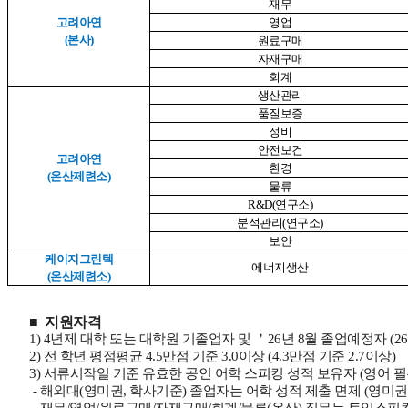
재무
고려아연
영업
(본사)
원료구매
자재구매
회계
생산관리
품질보증
정비
안전보건
고려아연
환경
(온산제련소)
물류
R&D(
연구소)
분석관리(연구소)
보안
케이지그린텍
에너지생산
(온산제련소)
■
지원자격
1) 4
년제 대학 또는 대학원 기졸업자 및 ＇26년 8월 졸업예정자 (2
2)
전 학년 평점평균 4.5만점 기준 3.0이상 (4.3만점 기준 2.7이상)
3)
서류시작일 기준 유효한 공인 어학 스피킹 성적 보유자 (영어 필
-
해외대(영미권, 학사기준) 졸업자는 어학 성적 제출 면제 (영미권
-
재무/영업/원료구매/자재구매/회계/물류(온산) 직
무는 토익스피킹 