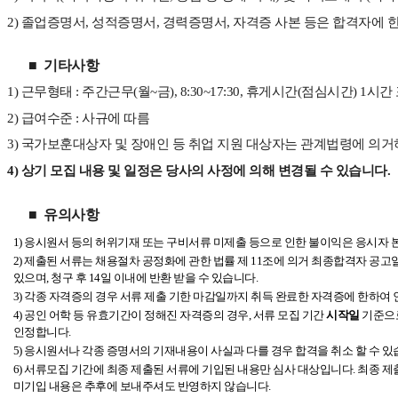
2)
졸업증명서, 성적증명서, 경력증명서, 자격증 사본 등은 합격자에 
■
기타사항
1)
근무형태 : 주간근무(월~금), 8:30~17:30, 휴게시간(점심시간) 1시간
2)
급여수준 : 사규에 따름
3)
국가보훈대상자 및 장애인 등 취업 지원 대상자는 관계법령에 의거
4)
상기 모집 내용 및 일정은 당사의 사정에 의해 변경될 수 있습니다.
■
유의사항
1)
응시원서 등의 허위기재 또는 구비서류 미제출 등으로 인한 불이익은 응시자 
2)
제출된 서류는 채용절차 공정화에 관한 법률 제 11조에 의거 최종합격자 공고일 
있으며, 청구 후 14일 이내에 반환 받을 수 있습니다.
3)
각종 자격증의 경우 서류 제출 기한 마감일까지 취득 완료한 자격증에 한하여 
4)
공인 어학 등 유효기간이 정해진 자격증의 경우, 서류 모집 기간
시작일
기준으
인정합니다.
5)
응시원서나 각종 증명서의 기재내용이 사실과 다를 경우 합격을 취소 할 수 있
6)
서류모집 기간에 최종 제출된 서류에 기입된 내용만 심사 대상입니다. 최종 제출
미기입 내용은 추후에 보내주셔도 반영하지 않습니다.