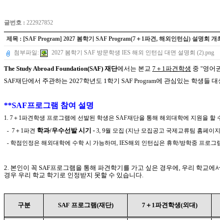
글번호 :
222927852
제목 : [SAF Program] 2027 봄학기 SAF Program(7＋1파견, 해외인턴십) 설명회 
첨부파일:
2027 봄학기 SAF 방문학생 IES 해외 인턴십 대면 설명회 (2).png
The Study Abroad Foundation
(SAF) 재단
에서는 본교
7＋1파견학생
중 "영어
SAF
재단에서 주관하는
2027학년도 1학
기 SAF Program에 관심있는 학
**SAF프로그램 참여 설명
1. 7＋1파견학생 프로그램에 선발된 학생은 SAF재단을 통해 해외대학에 지원을 할 
학과/우수선발 시기 -
- 7＋1파견
3, 9월 모집 (지난 모집공고 국제교류팀 홈페이
- 학점인정은 해외대학에 수학 시 가능하며, IES해외 인턴십은 휴학/방학중 프로
2. 본인이 꼭 SAF프로그램을 통해 파견학기를 가고 싶은 경우에, 우리 학
경우 우리 학교 학기로 인정받지 못할 수 있습니다.
구분
SAF 프로그램(재단)
7＋1파견학생(외대)