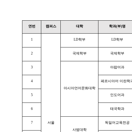
연번
캠퍼스
대학
학과(부)명
1
LD학부
LD학부
2
국제학부
국제학부
3
아랍어과
4
페르시아어·이란학
아시아언어문화대학
5
인도어과
6
태국학과
7
서울
독일어교육전공
사범대학