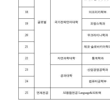
18
아프리카학부
글로벌
국가전략언어대학
19
프랑스학과
20
우크라이나학과
21
체코·슬로바키아학
22
자연과학대학
통계학과
23
산업경영공학과
공과대학
24
컴퓨터공학부
25
연계전공
AI융합전공 Language&AI트랙