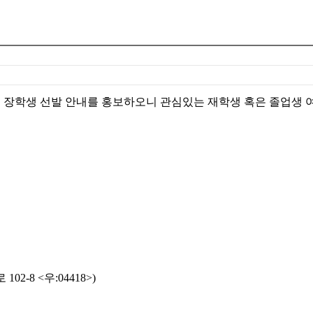
초청 장학생 선발 안내를 홍보하오니 관심있는 재학생 혹은 졸업생 
-8 <우:04418>)