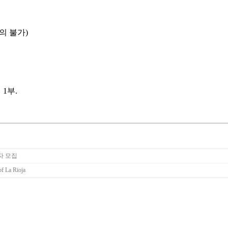
문의 불가)
내 1부.
자 모집
f La Rioja