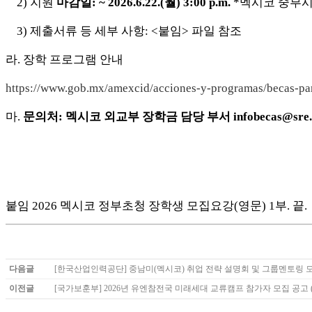
2) 지원
마감일: ~ 2026.6.22.(월) 3:00 p.m.
*멕시코 중부시
3) 제출서류 등 세부 사항: <붙임> 파일 참조
라. 장학 프로그램 안내
https://www.gob.mx/amexcid/acciones-y-programas/becas-par
마.
문의처: 멕시코 외교부 장학금 담당 부서 infobecas@sre.g
붙임 2026 멕시코 정부초청 장학생 모집요강(영문) 1부. 끝.
다음글
[한국산업인력공단] 중남미(멕시코) 취업 전략 설명회 및 그룹멘토링 
이전글
[국가보훈부] 2026년 유엔참전국 미래세대 교류캠프 참가자 모집 공고 (