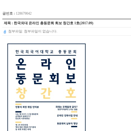
글번호 :
128679042
제목 : 한국외대 온라인 총동문회 회보 창간호 1호(2017.09)
첨부파일: 첨부파일이 없습니다.