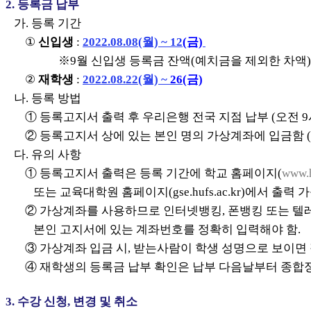
2.
등록금 납부
가
.
등록 기간
①
신입생
:
2022.08.08(월) ~ 12
(금)
※9월 신입생
등록금 잔액(예치금을 제외한 차액)
②
재학생
:
2022.08.22(월) ~
26(금)
나
.
등록 방법
①
등록고지서 출력 후 우리은행 전국 지점 납부
(오전 9
②
등록고지서 상에 있는 본인 명의 가상계좌에 입금함
다.
유의 사항
①
등록고지서 출력은 등록 기간에 학교 홈페이지(
www.h
또는 교육대학원 홈페이지(gse.hufs.ac.kr)에서 출력 
②
가상계좌를 사용하므로 인터넷뱅킹, 폰뱅킹 또는 텔
본인 고지서에 있는 계좌번호를
정확히 입력해야 함
.
③
가상계좌 입금 시, 받는사람이 학생 성명으로 보이면
④
재학생의 등록금 납부 확인은 납부 다음날부터 종합
3.
수강 신청, 변경 및 취소