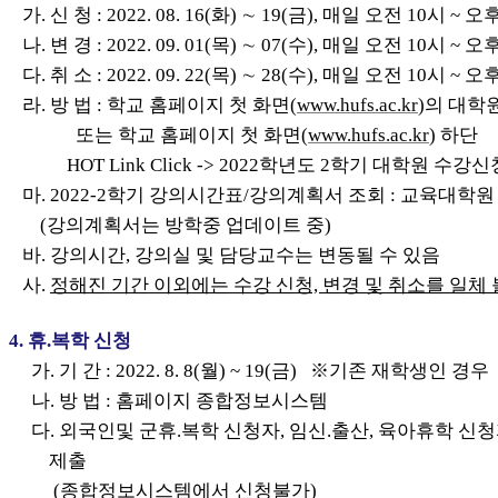
가
.
신 청
:
2022. 08. 16(화) ∼ 19(금)
, 매일 오전 10시 ~
오후 
나
.
변 경
:
2022. 09. 01(목) ∼ 07(수)
, 매일 오전 10시 ~
오후 
다
.
취 소
:
2022. 09. 22(목) ∼ 28(수)
, 매일 오전 10시 ~
오후
라. 방 법 : 학교
홈페이지 첫 화면
(
www.hufs.ac.kr
)의 대학
또는 학교
홈페이지 첫 화면
(
www.hufs.ac.kr
) 하단
HOT Link Click ->
2022학년도 2학기
대학원 수강신
마
. 2022-2학기
강의시간표/강의계획서 조회
: 교육
대학원 
(강의계획서는 방학중 업데이트 중)
바.
강의시간
,
강의실 및
담당교수는
변동될 수 있음
사.
정해진 기간 이외에는 수강 신청, 변경 및 취소를 일체 
4.
휴
.
복학 신청
가
.
기 간
: 2022. 8. 8(
월
) ~
19
(
금
) ※기존 재학생인 경우
나. 방 법 :
홈페이지 종합정보시스템
다
.
외국인및 군휴
.
복학 신청자
,
임신
.
출산
,
육아휴학 신청
제출
(종합정보시스템에서 신청불가)