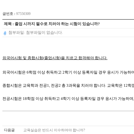
글번호 :
97550309
제목 : 졸업 시까지 필수로 치러야 하는 시험이 있습니까?
첨부파일: 첨부파일이 없습니다.
외국어시험 및 종합시험
(
졸업시험
)
을 치르고 합격해야 합니다
.
외국어시험은
6
학점 이상 취득하고
2
학기 이상 등록자일 경우 응시가 가능하
종합시험은 교육학과 전공
1,
전공
2
총
3
과목을 치러야 합니다
.
교육학은
12
학
전공시험은
18
학점 이상 취득하고
4
학기 이상 등록자일 경우 응시가 가능하며
다음글
교육실습은 반드시 이수하여야 합니까?