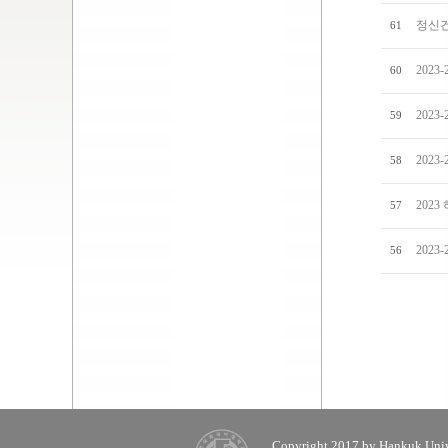
정신건
61
202
60
202
59
202
58
202
57
202
56
Copyright 2017 by Hankuk Unive