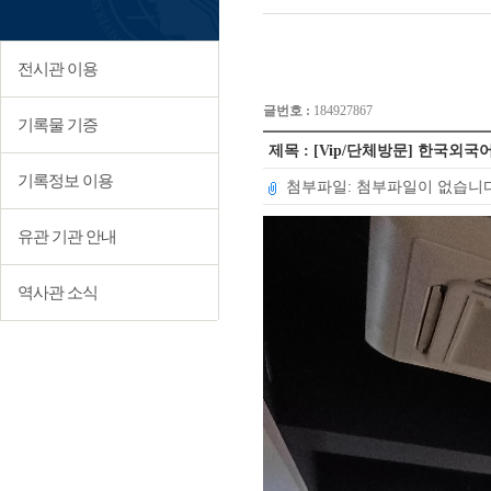
전시관 이용
글번호 :
184927867
기록물 기증
제목 : [Vip/단체방문] 한국외
기록정보 이용
첨부파일: 첨부파일이 없습니다
유관 기관 안내
역사관 소식