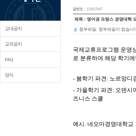
글번호 :
223637847
제목 : 영어권 프랑스 경영대학 모
교내공지
첨부파일: 첨부파일이 없습니다
교외공지
국제교류프로그램 운영상의
로 분류하여 해당 학기에
FAQ
양식
- 봄학기 파견: 노르망
- 가을학기 파견: 오덴시
즈니스 스쿨
예시. 네오마경영대학교 