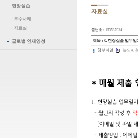
현장실습
자료실
우수사례
자료실
글번호 :
153537934
제목 : 3. 현장실습 업무
글로벌 인재양성
첨부파일:
붙임4. 
* 매월 제출 
1. 현장실습 업무일
-
월단위 작성 후
익
[이메일 및 파일
- 제출방법 : 이메