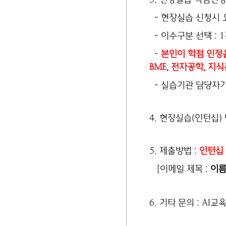
- 현장실습 신청시
- 이수구분 선택
: 1
-
본인이 학점 인정
BME, 전자공학, 지
- 실습기관 담당자가
4.
현장실습
(
인턴십
)
5. 제출방법 :
인턴십 
[이메일
제목
:
이름
6.
기타 문의
: AI교