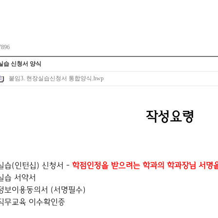
7896
현장실습 신청서 양식
붙임3. 현장실습신청서 통합양식.hwp
작성요령
실습
(
인턴십
)
신청서
-
학점인정을 받으려는 학과의
학과장님 서명을
실습 서약서
정보이용동의서 (서명필수)
직무교육 이수확인증