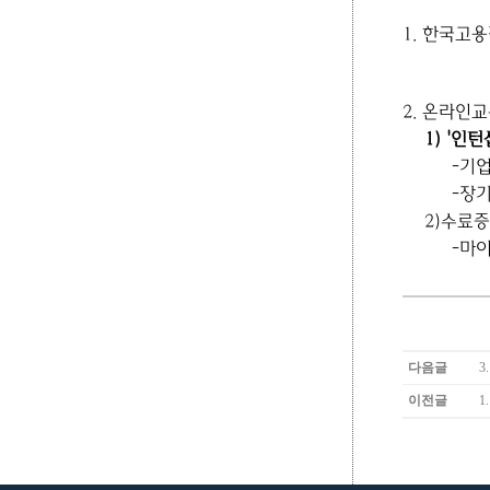
1.
한국고용
2. 온라인
1) '
인턴
-
기업
-
장기
2)
수료증
-
마
다음글
3
이전글
1