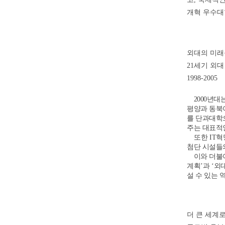
개혁 우수대학
외대의 미래
21세기 외
1998-2005
2000년대
평양과 동북
를 단과대학
주는 대표적
또한 IT혁
첨단 시설들
이와 더불어
계획’과 ‘
설 수 있는
더 큰 세계