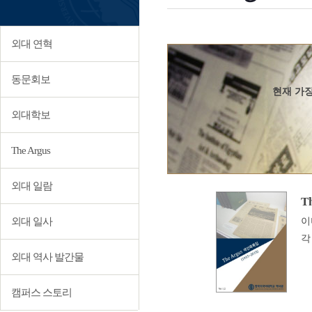
외대 연혁
동문회보
현재 가장
외대학보
The Argus
외대 일람
T
외대 일사
이
각
외대 역사 발간물
캠퍼스 스토리