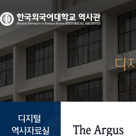
디
The Argus