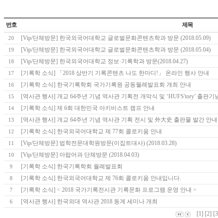
번호
제목
[Vip/단체방문] 한국외국어대학교 글로벌문화콘텐츠학과 방문 (2018.05.09)
20
[Vip/단체방문] 한국외국어대학교 글로벌문화콘텐츠학과 방문 (2018.05.04)
19
[Vip/단체방문] 한국외국어대학교 정보·기록학과 방문(2018.04.27)
18
[기록학 소식] 「2018 상반기 기록콘텐츠 나도 한마디!」 온라인 행사 안내
17
[기록학 소식] 한국기록학회 국가기록원 공동월례발표회 개최 안내
16
[역사관 행사] 개교 64주년 기념 역사관 기획전 개막식 및 ‘HUFS'tory’ 출판
15
[기록학 소식] 제 6회 대한민국 아키비스트 캠프 안내
14
[역사관 행사] 개교 64주년 기념 역사관 기획 전시 및 外大史 출판물 발간 안
13
[기록학 소식] 한국외국어대학교 제 77회 콜로키움 안내
12
[Vip/단체방문] 법학전문대학원방문(이집트대사) (2018.03.28)
11
[Vip/단체방문] 아랍어과 단체방문 (2018.04.03)
10
[기록학 소식] 한국기록학회 월례발표회
9
[기록학 소식] 한국외국어대학교 제 76회 콜로키움 안내입니다.
8
[기록학 소식] < 2018 국가기록전시관 기록문화 프로그램 운영 안내 >
7
[역사관 행사] 한국외대 역사관 2018 동계 세미나 개최
6
[1]
[2]
[3