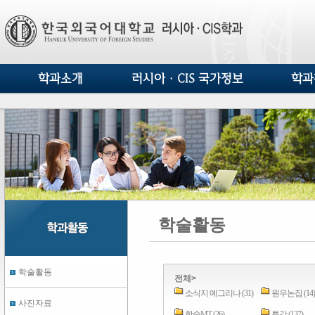
학과소개
러시아·CIS 국가정보
학과
학술활동
학술활동
전체>
소식지 예그리나 (31)
원우논집 (14)
사진자료
학술MT (26)
특강 (137)