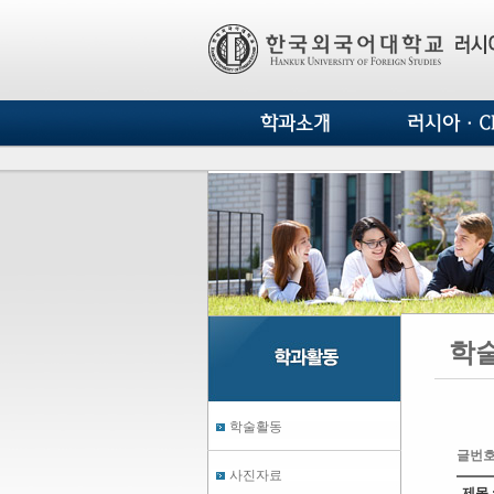
학과소개
러시아·CI
학
학술활동
글번호
사진자료
제목 