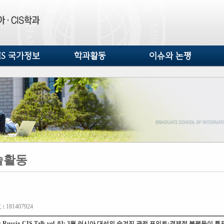
S 국가정보
학과활동
이슈와 논평
술활동
 :
181407924
: Russia-CIS Talk vol. 03: 3월 러시아 대선의 숨겨진 관전 포인트:경제적 불평등이 투