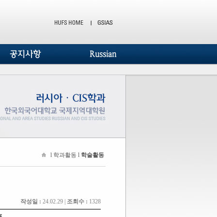
공지사항
Russian
l 학과활동 l
학술활동
작성일 :
24.02.29 |
조회수 :
1328
표