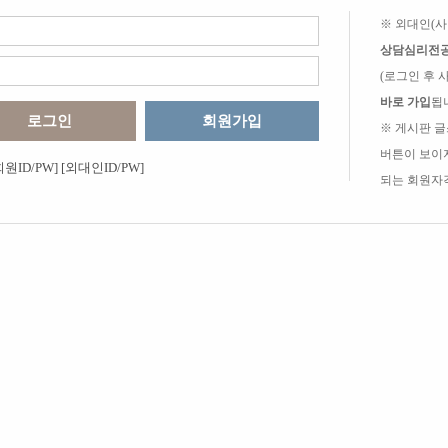
※ 외대인(사
상담심리전공
(로그인 후
바로 가입
됩
회원가입
※ 게시판 
버튼이 보이
원ID/PW]
[외대인ID/PW]
되는 회원자