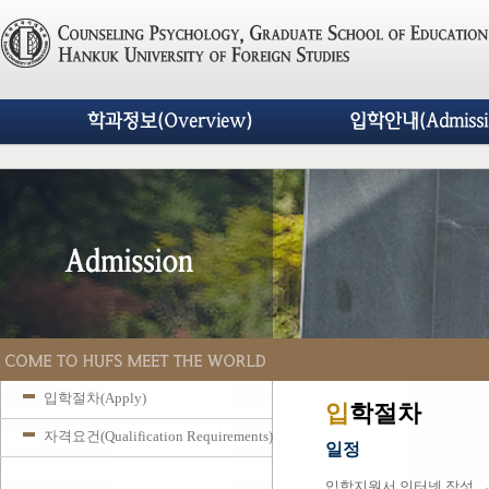
학과정보(Overview)
입학안내(Admissi
입학절차(Apply)
입
학절차
자격요건(Qualification Requirements)
일정
입학지원서 인터넷 작성 →