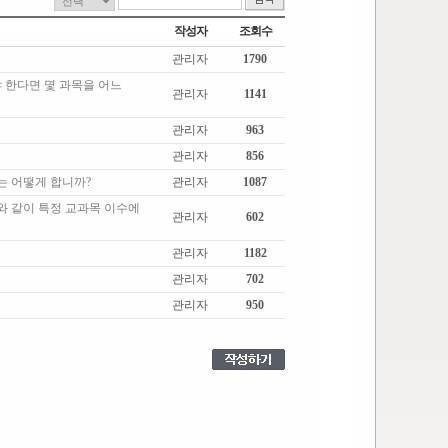
작성자
조회수
관리자
1790
 한다면 몇 과목을 어느
관리자
1141
관리자
963
관리자
856
에는 어떻게 합니까?
관리자
1087
와 같이 특정 교과목 이수에
관리자
602
관리자
1182
관리자
702
관리자
950