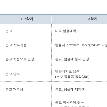
1~7학기
8학기
본교
미국 템플대학교
본교 학부과정
템플대 Advanced Undergraduate 과
본교 학점으로 인정
본교, 템플대 동시 인정
템플대학교 납부
본교 납부
(본교 등록금 장학처리)
본교 재학생
본교, 템플대 재학생
본교 학사학위 취득
-