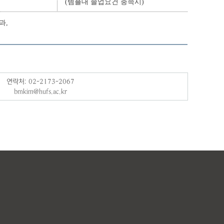
(템플대 졸업요건 충족시)
과,
연락처: 02-2173-2067
bmkim
@hufs.ac.kr