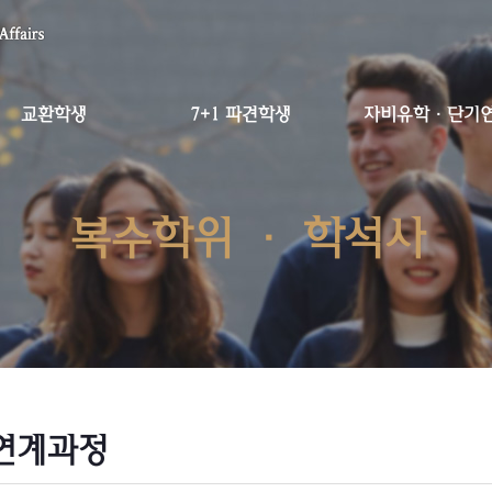
교환학생
7+1 파견학생
자비유학·단기
복수학위 · 학석사
연계과정