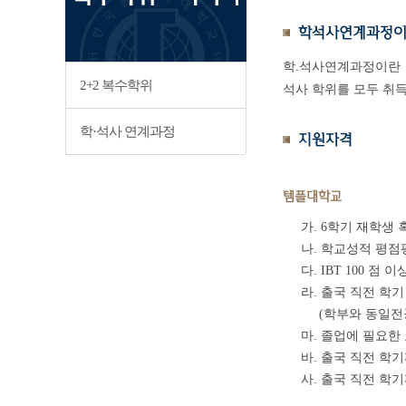
학석사연계과정이
학.석사연계과정이란 
2+2 복수학위
석사 학위를 모두 취
학·석사 연계과정
지원자격
템플대학교
가. 6학기 재학생 
나. 학교성적 평점평
다. IBT 100 점 이상
라. 출국 직전 학기
(학부와 동일전공
마. 졸업에 필요한
바. 출국 직전 학
사. 출국 직전 학