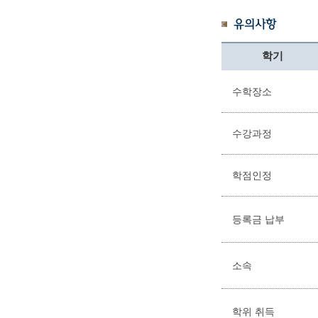
유의사항
학기
수학장소
수강과정
학점인정
등록금 납부
소속
학위 취득