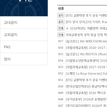
번호
[ETS] 교환학생 후기 공유 이벤
[ETS 공식 모의고사] TOEFL Pra
교내공지
※ 2026학년도 여름방학 국제
교외공지
국외교류성적 성적 등급 인정 학과 리
857
[실크로드] 8th WRICOS(Writin
FAQ
856
[국립국제교육원] 2026-20
855
[실크로드] 9th PHOTOS (Photo
양식
854
[시립청소년문화교류센터] 202
853
[국립국제교육원] 2027-202
852
[스페인 La Rioja University] Ful
851
[ETS] 교환학생 후기 공유 이
850
[한국산업인력공단] 중남미(멕시
849
[국립국제교육원] 2026 멕시
848
[국가보훈부] 2026년 유엔참전
847
[경기도일자리재단] 2026년 