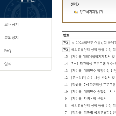
전체>
정규학기과정 (7)
교내공지
번호
교외공지
※ 2026학년도 여름방학 국제
국외교류성적 성적 등급 인정 학과 리
FAQ
15
[개인용]해외계절학기계획서 
14
7＋1 파견학생 프로그램 우수
양식
13
[개인용] 해외연수 학점인정 
12
[교수회관] 숙소 사용 신청서 
11
[학생용] 7+1파견학생 프로그
10
[개인용] 해외연수 종합정보시
9
[개인용] 자비유학 신청서
8
국외교류성적 성적 등급 인정 학과 
7
[학과용] 학과별 국외교류학점