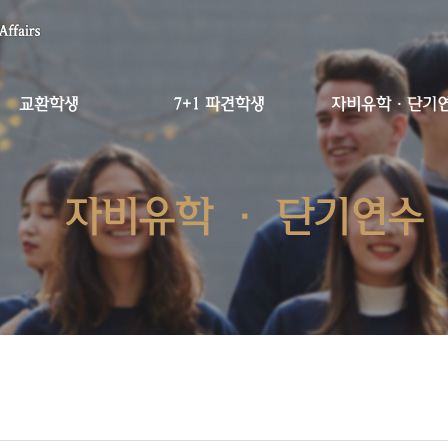
교환학생
7+1 파견학생
자비유학·단기
자비유학 · 단기연수