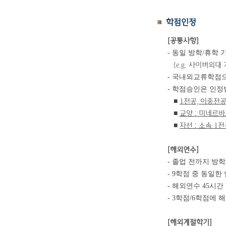
학점인정
[공통사항]
- 동일 방학/휴학
(e.g. 사이버외대
- 국내외교류학점으
- 학점승인은 인정
1전공, 이중전공
■
교양 : 미네르
■
자선 : 소속 1
■
[해외연수]
- 졸업 전까지 방
- 9학점 중 동일한
- 해외연수 45시간
- 3학점/6학점에
[해외계절학기]