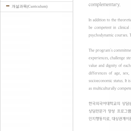
complementary.
개설과목(Curriculum)
In addition to the theoret
be competent in clinical 
psychodynamic courses. Thi
The program’s commitment 
experiences, challenge st
value and dignity of each 
differences of age, sex, g
socioeconomic status. It i
as multiculturally compete
한국외국어대학교의 상담심
상담전문가 양성 프로그램
인지행동치료, 대상관계이론