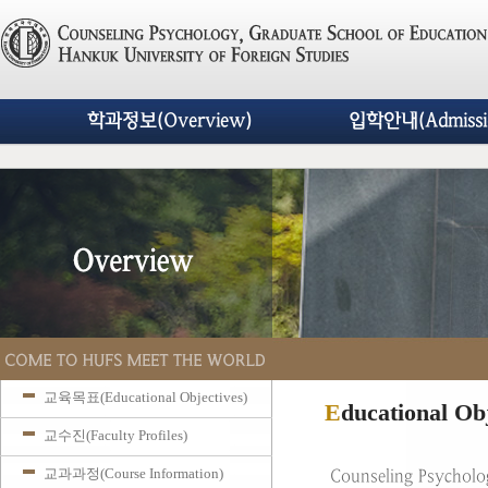
학과정보(Overview)
입학안내(Admissi
교육목표(Educational Objectives)
E
ducational Ob
교수진(Faculty Profiles)
교과과정(Course Information)
Counseling Psycholog