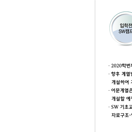
∙ 2020
∙ 향후 계
개설하여 계
∙ 어문계열
개설할 예
∙ SW 기초
자료구조-알