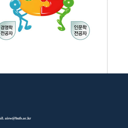
il.
aisw@hufs.ac.kr