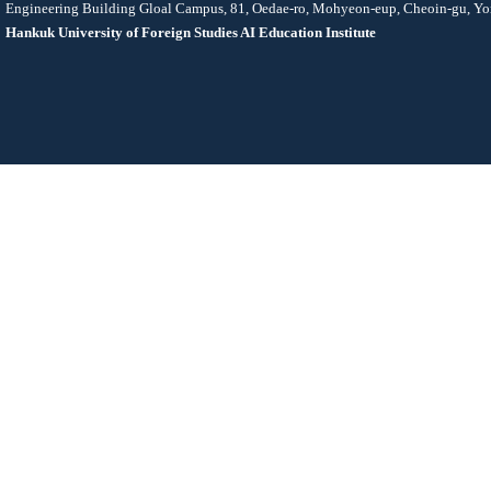
Engineering Building Gloal Campus, 81, Oedae-ro, Mohyeon-eup, Cheoin-gu, Yo
Hankuk University of Foreign Studies AI Education Institute