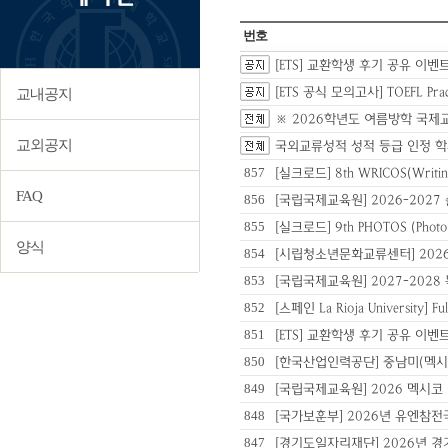
번호
[ETS] 교환학생 후기 공유 이벤
[ETS 공식 모의고사] TOEFL Pra
교내공지
※ 2026학년도 여름방학 국제
교외공지
국외교류성적 성적 등급 인정 학과 리
857
[실크로드] 8th WRICOS(Writin
FAQ
856
[국립국제교육원] 2026-20
855
[실크로드] 9th PHOTOS (Photo
양식
854
[시립청소년문화교류센터] 202
853
[국립국제교육원] 2027-202
852
[스페인 La Rioja University] Ful
851
[ETS] 교환학생 후기 공유 이
850
[한국산업인력공단] 중남미(멕시
849
[국립국제교육원] 2026 멕시
848
[국가보훈부] 2026년 유엔참전
847
[경기도일자리재단] 2026년 