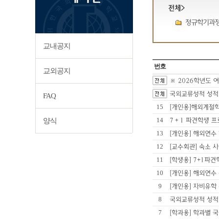
전체>
정규학기과정 
교내공지
번호
교외공지
※ 2026학년도 
국외교류성적 성적 등
FAQ
15
[개인용]해외계절
14
7＋1 파견학생 
양식
13
[개인용] 해외연
12
[교수회관] 숙소 
11
[학생용] 7+1
10
[개인용] 해외연
9
[개인용] 자비유
8
국외교류성적 성적 등
7
[학과용] 학과별