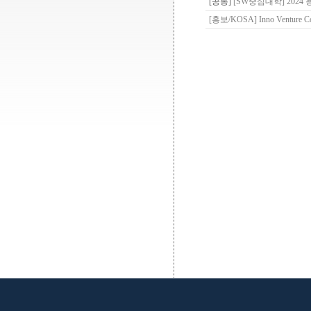
[공통]
[SW중심대학] 202
[홍보/KOSA] Inno Ventur