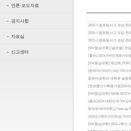
언론·보도자료
공지사항
2026-1 컴퓨팅사고 코딩 존(Co
2026-1 컴퓨팅사고 코딩 존(C
자료실
2025-2 컴퓨팅사고 코딩 존(C
[SW중심대학] [글로벌] 코딩
신고센터
[홍보] 2024 SW인재페스
[SW중심대학] 제22회 TO
[벤처아카데미] 24년 SW
컴퓨터공학과 대학원 설명회 안
[정보통신기획평가원]2024년
[SW중심대학] 제6회 HUFS Cod
[홍보]2024 대한민국 SW
한국외국어대학교 Start-up 
24년도 [벤처스타트업 아카
[SW중심대학] 2024-2학기 코